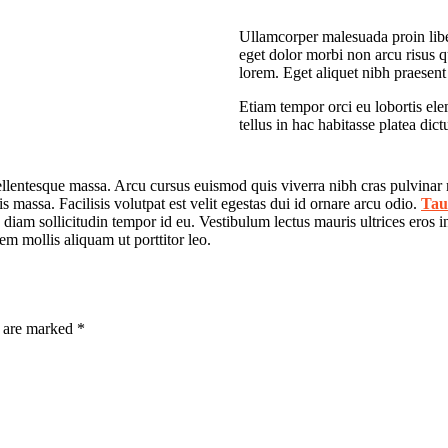
Ullamcorper malesuada proin libe
eget dolor morbi non arcu risus 
lorem. Eget aliquet nibh praesent
Etiam tempor orci eu lobortis ele
tellus in hac habitasse platea d
 pellentesque massa. Arcu cursus euismod quis viverra nibh cras pulvinar
is massa. Facilisis volutpat est velit egestas dui id ornare arcu odio.
Tau
diam sollicitudin tempor id eu. Vestibulum lectus mauris ultrices eros i
rem mollis aliquam ut porttitor leo.
s are marked *