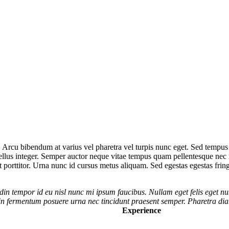
Arcu bibendum at varius vel pharetra vel turpis nunc eget. Sed tempus u
n tellus integer. Semper auctor neque vitae tempus quam pellentesque ne
et porttitor. Urna nunc id cursus metus aliquam. Sed egestas egestas fring
in tempor id eu nisl nunc mi ipsum faucibus. Nullam eget felis eget nu
in fermentum posuere urna nec tincidunt praesent semper. Pharetra diam
Experience