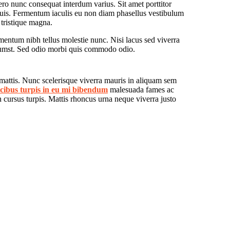
ro nunc consequat interdum varius. Sit amet porttitor
quis. Fermentum iaculis eu non diam phasellus vestibulum
 tristique magna.
mentum nibh tellus molestie nunc. Nisi lacus sed viverra
ictumst. Sed odio morbi quis commodo odio.
 mattis. Nunc scelerisque viverra mauris in aliquam sem
cibus turpis in eu mi bibendum
malesuada fames ac
n cursus turpis. Mattis rhoncus urna neque viverra justo