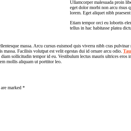
Ullamcorper malesuada proin libe
eget dolor morbi non arcu risus 
lorem. Eget aliquet nibh praesent
Etiam tempor orci eu lobortis ele
tellus in hac habitasse platea d
 pellentesque massa. Arcu cursus euismod quis viverra nibh cras pulvinar
is massa. Facilisis volutpat est velit egestas dui id ornare arcu odio.
Tau
diam sollicitudin tempor id eu. Vestibulum lectus mauris ultrices eros i
rem mollis aliquam ut porttitor leo.
s are marked *