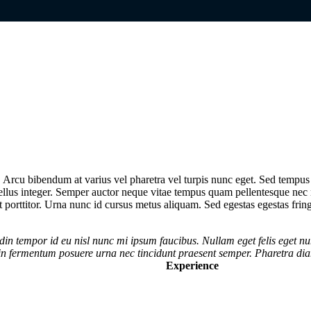
Arcu bibendum at varius vel pharetra vel turpis nunc eget. Sed tempus u
n tellus integer. Semper auctor neque vitae tempus quam pellentesque ne
et porttitor. Urna nunc id cursus metus aliquam. Sed egestas egestas fring
in tempor id eu nisl nunc mi ipsum faucibus. Nullam eget felis eget nu
in fermentum posuere urna nec tincidunt praesent semper. Pharetra diam
Experience