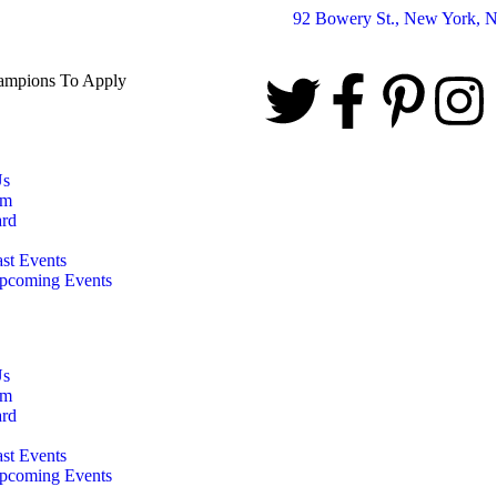
92 Bowery St., New York, 
hampions To Apply
Us
am
rd
ast Events
pcoming Events
Us
am
rd
ast Events
pcoming Events