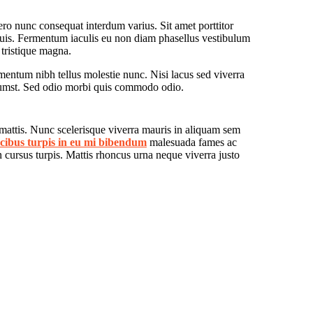
ro nunc consequat interdum varius. Sit amet porttitor
quis. Fermentum iaculis eu non diam phasellus vestibulum
 tristique magna.
mentum nibh tellus molestie nunc. Nisi lacus sed viverra
ictumst. Sed odio morbi quis commodo odio.
 mattis. Nunc scelerisque viverra mauris in aliquam sem
cibus turpis in eu mi bibendum
malesuada fames ac
n cursus turpis. Mattis rhoncus urna neque viverra justo