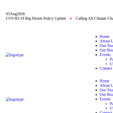
05
Aug
2026
COVID-19 Big Hearts Policy Update
●
Calling All Climate C
Home
About 
Our Te
Our Boa
Events
P
U
Contact
Home
About 
Our Te
Our Boa
Events
P
U
Contact