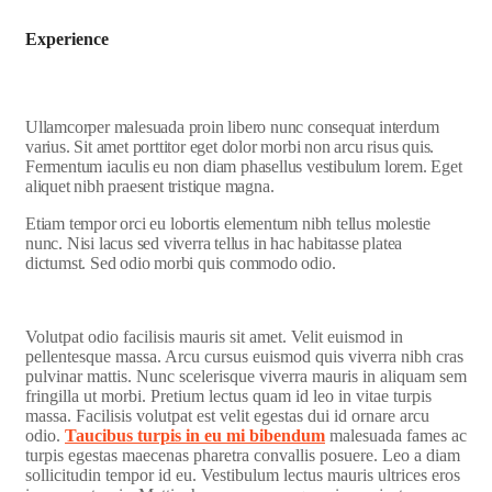
Experience
Ullamcorper malesuada proin libero nunc consequat interdum
varius. Sit amet porttitor eget dolor morbi non arcu risus quis.
Fermentum iaculis eu non diam phasellus vestibulum lorem. Eget
aliquet nibh praesent tristique magna.
Etiam tempor orci eu lobortis elementum nibh tellus molestie
nunc. Nisi lacus sed viverra tellus in hac habitasse platea
dictumst. Sed odio morbi quis commodo odio.
Volutpat odio facilisis mauris sit amet. Velit euismod in
pellentesque massa. Arcu cursus euismod quis viverra nibh cras
pulvinar mattis. Nunc scelerisque viverra mauris in aliquam sem
fringilla ut morbi. Pretium lectus quam id leo in vitae turpis
massa. Facilisis volutpat est velit egestas dui id ornare arcu
odio.
Taucibus turpis in eu mi bibendum
malesuada fames ac
turpis egestas maecenas pharetra convallis posuere. Leo a diam
sollicitudin tempor id eu. Vestibulum lectus mauris ultrices eros