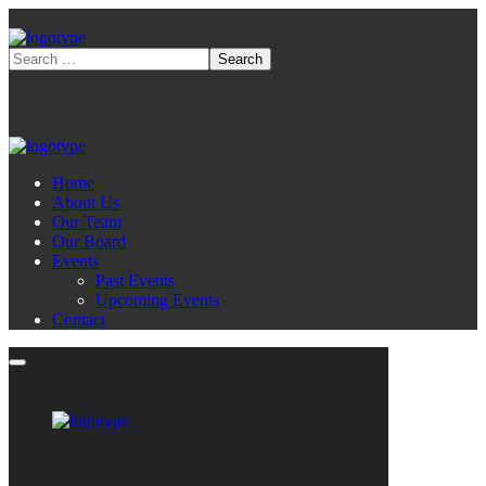
Home
About Us
Our Team
Our Board
Events
Past Events
Upcoming Events
Contact