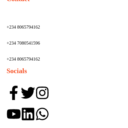
+234 8065794162
+234 7080541596
+234 8065794162
Socials