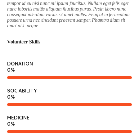
tempor id eu nisl nunc mi ipsum faucibus. Nullam eget felis eget
nunc lobortis mattis aliquam faucibus purus. Proin libero nunc
consequat interdum varius sit amet mattis. Feugiat in fermentum
posuere urna nec tincidunt praesent semper. Pharetra diam sit
amet nisl. neque.
Volunteer Skills
DONATION
0
%
SOCIABILITY
0
%
MEDICINE
0
%