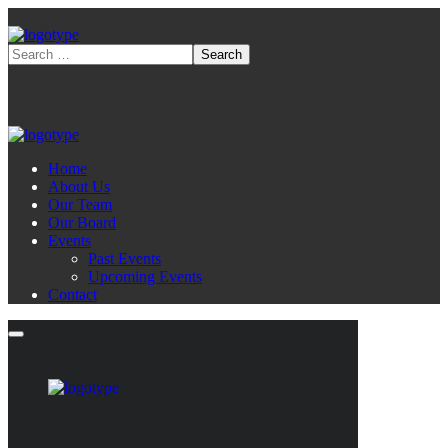
Home
About Us
Our Team
Our Board
Events
Past Events
Upcoming Events
Contact