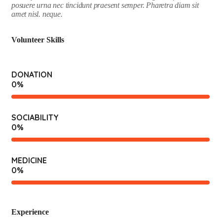
posuere urna nec tincidunt praesent semper. Pharetra diam sit
amet nisl. neque.
Volunteer Skills
DONATION
0
%
SOCIABILITY
0
%
MEDICINE
0
%
Experience