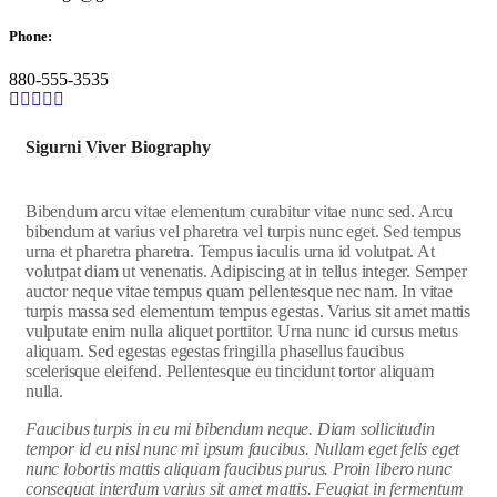
Phone:
880-555-3535
Sigurni Viver Biography
Bibendum arcu vitae elementum curabitur vitae nunc sed. Arcu
bibendum at varius vel pharetra vel turpis nunc eget. Sed tempus
urna et pharetra pharetra. Tempus iaculis urna id volutpat. At
volutpat diam ut venenatis. Adipiscing at in tellus integer. Semper
auctor neque vitae tempus quam pellentesque nec nam. In vitae
turpis massa sed elementum tempus egestas. Varius sit amet mattis
vulputate enim nulla aliquet porttitor. Urna nunc id cursus metus
aliquam. Sed egestas egestas fringilla phasellus faucibus
scelerisque eleifend. Pellentesque eu tincidunt tortor aliquam
nulla.
Faucibus turpis in eu mi bibendum neque. Diam sollicitudin
tempor id eu nisl nunc mi ipsum faucibus. Nullam eget felis eget
nunc lobortis mattis aliquam faucibus purus. Proin libero nunc
consequat interdum varius sit amet mattis. Feugiat in fermentum