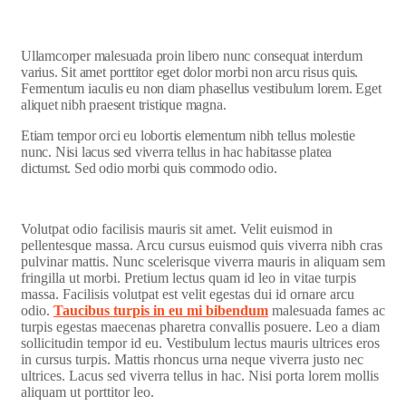
Ullamcorper malesuada proin libero nunc consequat interdum
varius. Sit amet porttitor eget dolor morbi non arcu risus quis.
Fermentum iaculis eu non diam phasellus vestibulum lorem. Eget
aliquet nibh praesent tristique magna.
Etiam tempor orci eu lobortis elementum nibh tellus molestie
nunc. Nisi lacus sed viverra tellus in hac habitasse platea
dictumst. Sed odio morbi quis commodo odio.
Volutpat odio facilisis mauris sit amet. Velit euismod in
pellentesque massa. Arcu cursus euismod quis viverra nibh cras
pulvinar mattis. Nunc scelerisque viverra mauris in aliquam sem
fringilla ut morbi. Pretium lectus quam id leo in vitae turpis
massa. Facilisis volutpat est velit egestas dui id ornare arcu
odio.
Taucibus turpis in eu mi bibendum
malesuada fames ac
turpis egestas maecenas pharetra convallis posuere. Leo a diam
sollicitudin tempor id eu. Vestibulum lectus mauris ultrices eros
in cursus turpis. Mattis rhoncus urna neque viverra justo nec
ultrices. Lacus sed viverra tellus in hac. Nisi porta lorem mollis
aliquam ut porttitor leo.